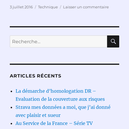
Publié
Catégories
sur
3 juillet 2016
Technique
Laisser un commentaire
le
La
diode
réseau
RE
Recherche
pour :
ARTICLES RÉCENTS
La démarche d’homologation DR –
Evaluation de la couverture aux risques
Strava mes données a moi, que j’ai donné
avec plaisir et sueur
Au Service de la France – Série TV