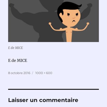
E de MICE
E de MICE
Publié
Taille
8 octobre 2016
1000 × 600
le
réelle
Laisser un commentaire