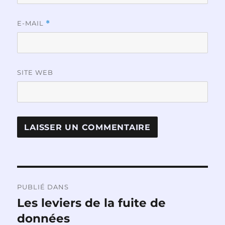
E-MAIL
*
SITE WEB
Navigation
PUBLIÉ DANS
de
Les leviers de la fuite de
données
l’article